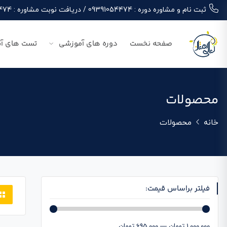
ثبت نام و مشاوره دوره : 09391054474 / دریافت نوبت مشاوره : 09391054474
صفحه نخست
دوره های آموزشی
تست های آن
محصولات
خانه
محصولات
فیلتر براساس قیمت:
1,000,000 تومان
—
695,000 تومان