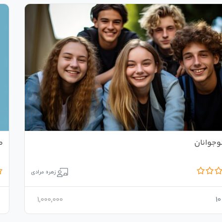
وجوانان
م
زهره مرادی
1,000,000
10