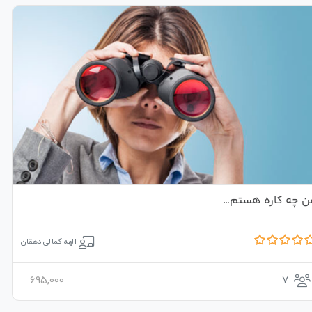
ن چه کاره هستم…
الهه کمالی دهقان
695,000
7