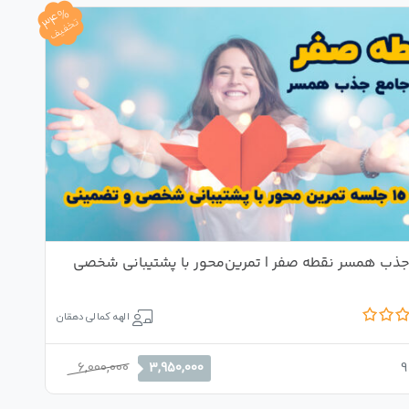
34%
تخفیف
جذب همسر نقطه صفر | تمرین‌محور با پشتیبانی شخصی
الهه کمالی دهقان
قیمت
قیمت
6,000,000
9
3,950,000
اصلی
فعلی